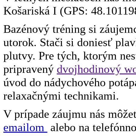
Košariská I (GPS: 48.10119
Bazénový tréning si záujem
utorok. Stači si doniesť pla
plutvy. Pre tých, ktorým ne
pripravený
dvojhodinový w
úvod do nádychového potápa
relaxačnými technikami.
V prípade záujmu nás môže
emailom
alebo na telefónn