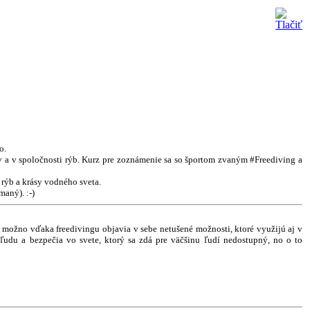
o.
ov a v spoločnosti rýb. Kurz pre zoznámenie sa so športom zvaným #Freediving a
 rýb a krásy vodného sveta.
maný). :-)
 možno vďaka freedivingu objavia v sebe netušené možnosti, ktoré využijú aj v
kľudu a bezpečia vo svete, ktorý sa zdá pre väčšinu ľudí nedostupný, no o to