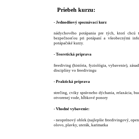
Priebeh kurzu:
- Jednodňový spoznávací kurz
nádychového potápania pre tých, ktorí chcú 
bezpečnosťou pri potápaní a všeobecnými infor
potápačské kurzy.
- Teoretická príprava
freediving (história, fyziológia, vybavenie), zás
disciplíny vo freedivingu
- Praktická príprava
strečing, cviky správneho dýchania, relaxácia, bu
otvorenej vode, hĺbkové ponory
-
Vhodné vybavenie:
- neoprénový oblek (najlepšie freedivingový, open
olovo, plavky, uterák, karimatka