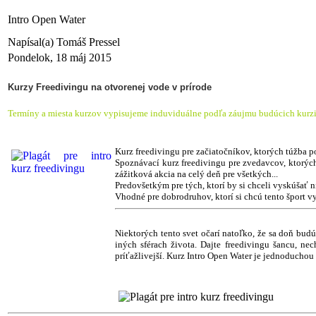
Intro Open Water
Napísal(a) Tomáš Pressel
Pondelok, 18 máj 2015
Kurzy Freedivingu na otvorenej vode v prírode
Termíny a miesta kurzov vypisujeme induviduálne podľa záujmu budúcich kurzi
Kurz freedivingu pre začiatočníkov, ktorých túžba p
Spoznávací kurz freedivingu pre zvedavcov, ktorých
zážitková akcia na celý deň pre všetkých...
Predovšetkým pre tých, ktorí by si chceli vyskúšať n
Vhodné pre dobrodruhov, ktorí si chcú tento šport vys
Niektorých tento svet očarí natoľko, že sa doň bud
iných sférach života. Dajte freedivingu šancu, ne
príťažlivejší. Kurz Intro Open Water je jednoduchou 