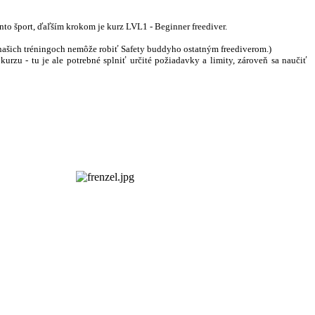
ento šport, ďaľším krokom je kurz LVL1 - Beginner freediver.
a našich tréningoch nemôže robiť Safety buddyho ostatným freediverom.)
urzu - tu je ale potrebné splniť určité požiadavky a limity, zároveň sa naučiť