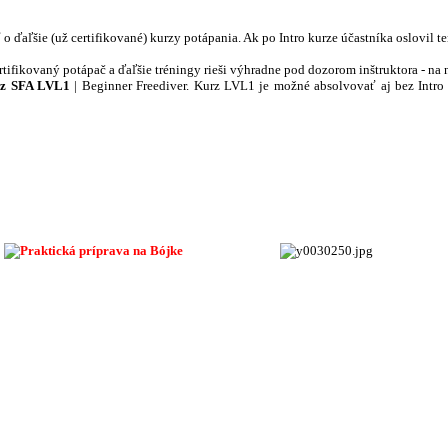
o ďaľšie (už certifikované) kurzy potápania. Ak po Intro kurze účastníka oslovil t
rtifikovaný potápač a ďaľšie tréningy rieši výhradne pod dozorom inštruktora - n
rz SFA LVL1
| Beginner Freediver. Kurz LVL1 je možné absolvovať aj bez Intro k