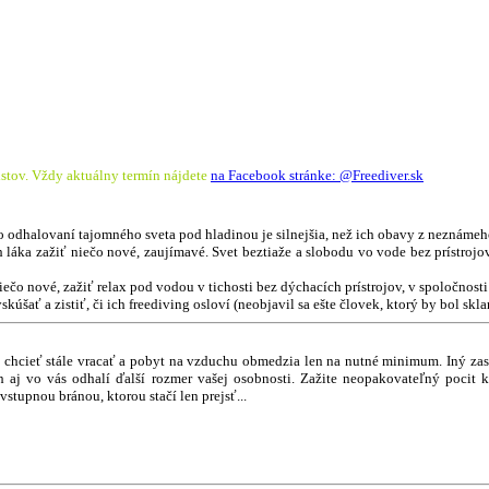
stov. Vždy aktuálny termín nájdete
na Facebook stránke: @Freediver.sk
o odhalovaní tajomného sveta pod hladinou je silnejšia, než ich obavy z neznámeh
 láka zažiť niečo nové, zaujímavé. Svet beztiaže a slobodu vo vode bez prístroj
iečo nové, zažiť relax pod vodou v tichosti bez dýchacích prístrojov, v spoločnosti
kúšať a zistiť, či ich freediving osloví (neobjavil sa ešte človek, ktorý by bol skla
ú chcieť stále vracať a pobyt na vzduchu obmedzia len na nutné minimum. Iný zas
ch aj vo vás odhalí ďalší rozmer vašej osobnosti. Zažite neopakovateľný pocit 
vstupnou bránou, ktorou stačí len prejsť...