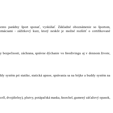
tento parádny šport sponať, vyskúšať. Základné oboznámenie so športom,
máciami - zážitkový kurz, ktorý neskôr je možné rozšíriť o certifikované
ady bezpečnosti, záchrana, správne dýchanie vo freedivingu aj v dennom živote,
ddy systém pri statike,
statická apnoe,
správania sa na bójke a buddy systém na
cell, dvojdielny), plutvy, potápačská maska, šnorchel, gumený záťažový opasok,