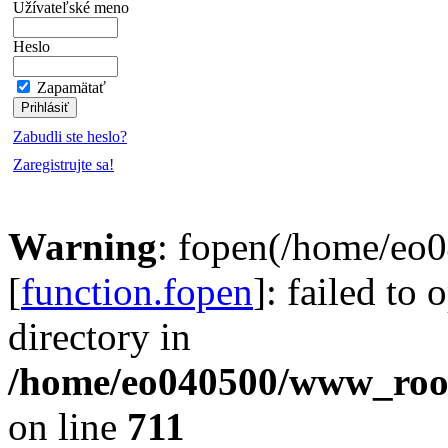
Užívateľské meno
Heslo
Zapamätať
Zabudli ste heslo?
Zaregistrujte sa!
Warning
: fopen(/home/eo
[
function.fopen
]: failed to
directory in
/home/eo040500/www_root/
on line
711