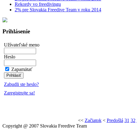
Rekordy vo freedivingu
2% pre Slovakia Freedive Team v roku 2014
Prihlásenie
Užívateľské meno
Heslo
Zapamätať
Zabudli ste heslo?
Zaregistrujte sa!
<<
Začiatok
<
Predošlá
31
32
Copyright @ 2007 Slovakia Freedive Team