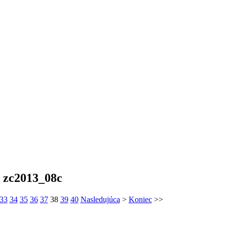
zc2013_08c
33
34
35
36
37
38
39
40
Nasledujúca
>
Koniec
>>