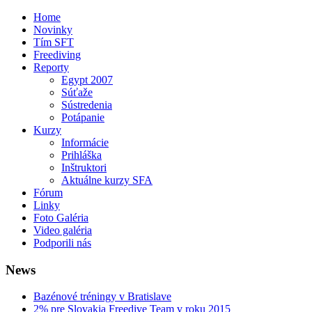
Home
Novinky
Tím SFT
Freediving
Reporty
Egypt 2007
Súťaže
Sústredenia
Potápanie
Kurzy
Informácie
Prihláška
Inštruktori
Aktuálne kurzy SFA
Fórum
Linky
Foto Galéria
Video galéria
Podporili nás
News
Bazénové tréningy v Bratislave
2% pre Slovakia Freedive Team v roku 2015