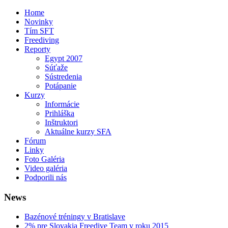
Home
Novinky
Tím SFT
Freediving
Reporty
Egypt 2007
Súťaže
Sústredenia
Potápanie
Kurzy
Informácie
Prihláška
Inštruktori
Aktuálne kurzy SFA
Fórum
Linky
Foto Galéria
Video galéria
Podporili nás
News
Bazénové tréningy v Bratislave
2% pre Slovakia Freedive Team v roku 2015