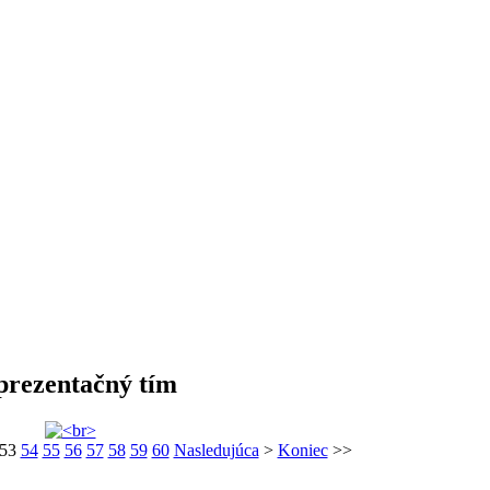
prezentačný tím
53
54
55
56
57
58
59
60
Nasledujúca
>
Koniec
>>