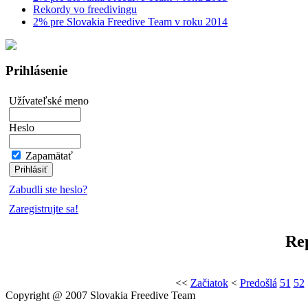
Rekordy vo freedivingu
2% pre Slovakia Freedive Team v roku 2014
Prihlásenie
Užívateľské meno
Heslo
Zapamätať
Zabudli ste heslo?
Zaregistrujte sa!
Re
<<
Začiatok
<
Predošlá
51
52
Copyright @ 2007 Slovakia Freedive Team