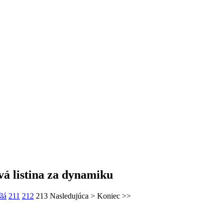
á listina za dynamiku
lá
211
212
213
Nasledujúca
>
Koniec
>>