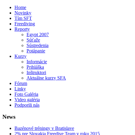
Home
Novinky
Tím SFT
Freediving
Reporty
Egypt 2007
Súťaže
Sústredenia
Potápanie
Kurzy
Informácie
Prihláška
Inštruktori
Aktuálne kurzy SFA
Fórum
Linky
Foto Galéria
Video galéria
Podporili nás
News
Bazénové tréningy v Bratislave
2% pre Slovakia Freedive Team v roku 2015