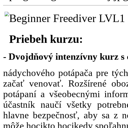
Priebeh kurzu:
- Dvojdňový intenzívny kurz s 
nádychového potápača pre tých
začať venovať. Rozšírené obo
potápaní a všeobecnými inform
účastník naučí všetky potreb
hlavne bezpečnosť, aby sa z ne
môže hocikto hocikedy spoľahnú