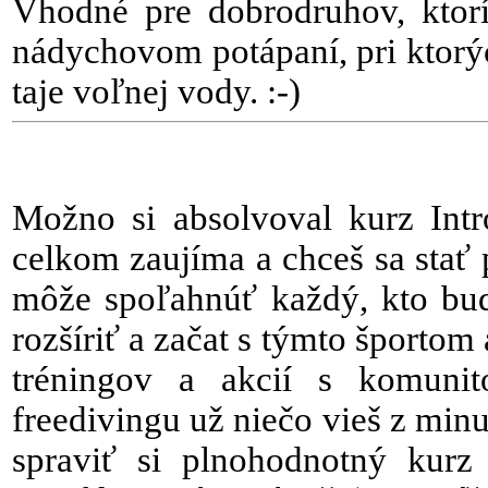
Vhodné pre dobrodruhov, ktorí
nádychovom potápaní, pri ktorýc
taje voľnej vody. :-)
Možno si absolvoval kurz Intro
celkom zaujíma a chceš sa stať
môže spoľahnúť každý, kto bude
rozšíriť a začat s týmto športom
tréningov a akcií s komunit
freedivingu už niečo vieš z minul
spraviť si plnohodnotný kurz