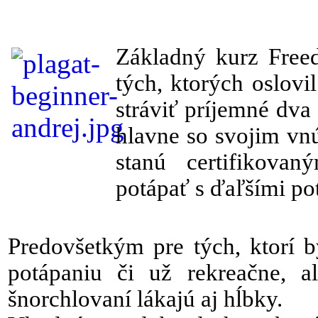
Základný kurz Freed
tých, ktorých oslovi
stráviť príjemné dva
hlavne so svojim vn
stanú certifikova
potápať s ďaľšími po
Predovšetkým pre tých, ktorí 
potápaniu či už rekreačne, a
šnorchlovaní lákajú aj hĺbky.