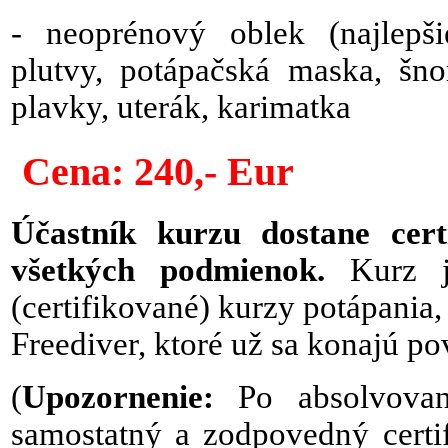
- neoprénový oblek (najlepšie
plutvy, potápačská maska, šn
plavky, uterák, karimatka
Cena: 240,- Eur
Účastník kurzu dostane cert
všetkých podmienok.
Kurz je
(certifikované) kurzy potápani
Freediver, ktoré už sa konajú p
(
Upozornenie:
Po absolvova
samostatný a zodpovedný certi