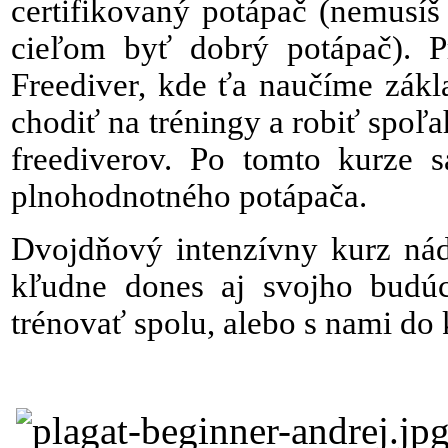
certifikovaný potápač (nemusíš 
cieľom byť dobrý potápač). 
Freediver, kde ťa naučíme zákl
chodiť na tréningy a robiť spoľ
freediverov. Po tomto kurze 
plnohodnotného potápača.
Dvojdňový intenzívny kurz nád
kľudne dones aj svojho budú
trénovať spolu, alebo s nami do 