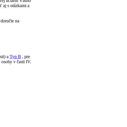
vej účtárni Vášho
 aj s otázkami a
doručte na
sti) a
Typ B
, pre
osoby v časti IV.