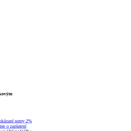
skovým
oukázaní sumy 2%
nie o zaplatení