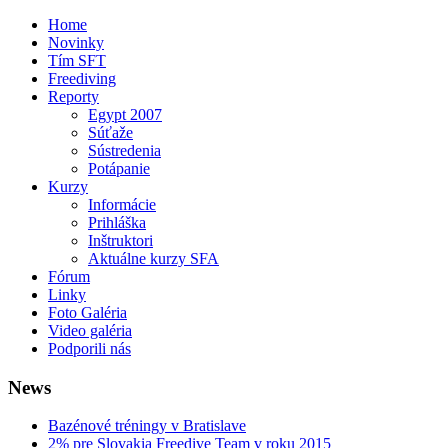
Home
Novinky
Tím SFT
Freediving
Reporty
Egypt 2007
Súťaže
Sústredenia
Potápanie
Kurzy
Informácie
Prihláška
Inštruktori
Aktuálne kurzy SFA
Fórum
Linky
Foto Galéria
Video galéria
Podporili nás
News
Bazénové tréningy v Bratislave
2% pre Slovakia Freedive Team v roku 2015