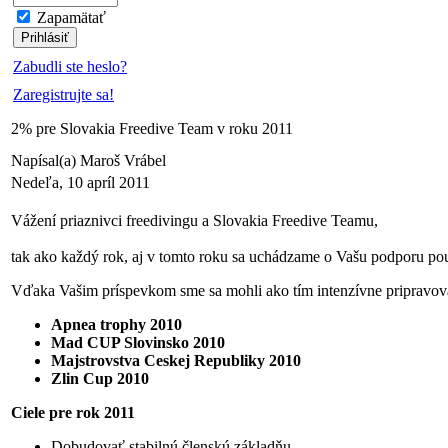
Zapamätať
Zabudli ste heslo?
Zaregistrujte sa!
2% pre Slovakia Freedive Team v roku 2011
Napísal(a) Maroš Vrábel
Nedeľa, 10 apríl 2011
Vážení priaznivci freedivingu a Slovakia Freedive Teamu,
tak ako každý rok, aj v tomto roku sa uchádzame o Vašu podporu po
Vďaka Vašim príspevkom sme sa mohli ako tím intenzívne pripravovať
Apnea trophy 2010
Mad CUP Slovinsko 2010
Majstrovstva Ceskej Republiky 2010
Zlin Cup 2010
Ciele pre rok 2011
Dobudovať stabilnú členskú základňu