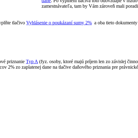
dane
. Po vyplnení tlačiva toto odovzdajte v mzdo
zamestnávateľa, tam by Vám zároveň mali poradiť
plňte tlačivo
Vyhlásenie o poukázaní sumy 2%
a oba tieto dokumenty 
ové priznanie
Typ A
(fyz. osoby, ktoré majú príjem len zo závislej činno
ov 2% zo zaplatenej dane na tlačive daňového priznania pre právnické 