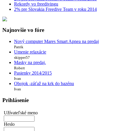
Rekordy vo freedivingu
2% pre Slovakia Freedive Team v roku 2014
Najnovšie vo fóre
Nový computer Mares Smart Apnea na predaj
Patrik
Umenie relaxácie
skipper57
Masky na predaj.
Robert
Pasienky 2014/2015
Ivan
Obojok -záťaž na krk do bazénu
Ivan
Prihlásenie
Užívateľské meno
Heslo