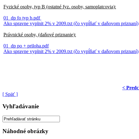
Fyzické osoby, typ B (ostatné fyz. osoby, samoplatcovia):
01_dp fo typ b.pdf
Ako spravne vyplnit 2% v 2009.txt (čo vypĺňať v daňovom priznaní)
Právnické osoby, (daňové priznanie):
01_dp po + priloha.pdf
Ako spravne vyplnit 2% v 2009.txt (čo vypĺňať v daňovom priznaní)
< Predc
[ Späť ]
Vyhľadávanie
Náhodné obrázky