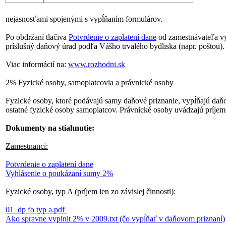
nejasnosťami spojenými s vypĺňaním formulárov.
Po obdržaní tlačiva
Potvrdenie o zaplatení dane
od zamestnávateľa vy
príslušný daňový úrad podľa Vášho trvalého bydliska (napr. poštou).
Viac informácií na:
www.rozhodni.sk
2% Fyzické osoby, samoplatcovia a právnické osoby
Fyzické osoby, ktoré podávajú samy daňové priznanie, vypĺňajú daň
ostatné fyzické osoby samoplatcov. Právnické osoby uvádzajú príjemc
Dokumenty na stiahnutie:
Zamestnanci:
Potvrdenie o zaplatení dane
Vyhlásenie o poukázaní sumy 2%
Fyzické osoby, typ A (príjem len zo závislej činnosti):
01_dp fo typ a.pdf
Ako spravne vyplnit 2% v 2009.txt (čo vypĺňať v daňovom priznaní)