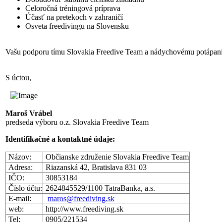
Celoročná tréningová príprava
Účasť na pretekoch v zahraničí
Osveta freedivingu na Slovensku
Vašu podporu tímu Slovakia Freedive Team a nádychovému potápani
S úctou,
Maroš Vrábel
predseda výboru o.z. Slovakia Freedive Team
Identifikačné a kontaktné údaje:
Názov:
Občianske združenie Slovakia Freedive Team
Adresa:
Riazanská 42, Bratislava 831 03
IČO:
30853184
Číslo účtu:
2624845529/1100 TatraBanka, a.s.
E-mail:
maros@freediving.sk
web:
http://www.freediving.sk
Tel:
0905/221534