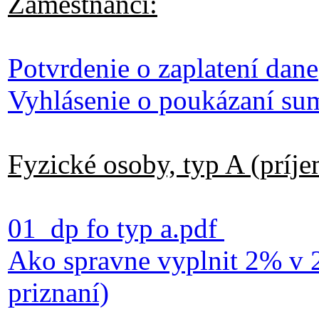
Zamestnanci:
Potvrdenie o zaplatení dane
Vyhlásenie o poukázaní s
Fyzické osoby, typ A (príjem
01_dp fo typ a.pdf
Ako spravne vyplnit 2% v 
priznaní)