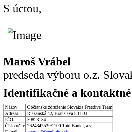
S úctou,
Maroš Vrábel
predseda výboru o.z. Slova
Identifikačné a kontaktn
Názov:
Občianske združenie Slovakia Freedive Team
Adresa:
Riazanská 42, Bratislava 831 03
IČO:
30853184
Číslo účtu:
2624845529/1100 TatraBanka, a.s.
E-mail:
maros@freediving.sk