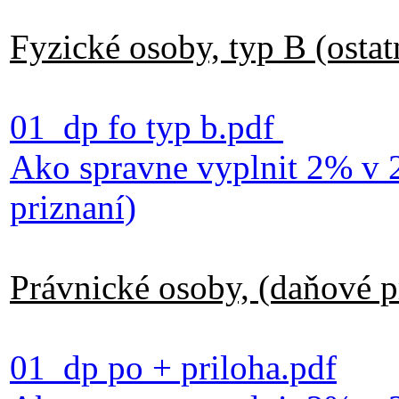
Fyzické osoby, typ B (ostat
01_dp fo typ b.pdf
Ako spravne vyplnit 2% v 
priznaní)
Právnické osoby, (daňové p
01_dp po + priloha.pdf