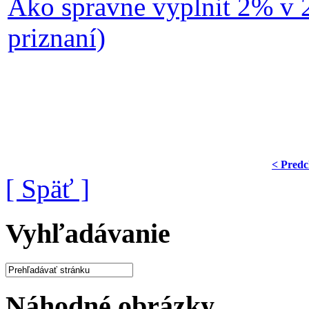
Ako spravne vyplnit 2% v 
priznaní)
< Predc
[ Späť ]
Vyhľadávanie
Náhodné obrázky