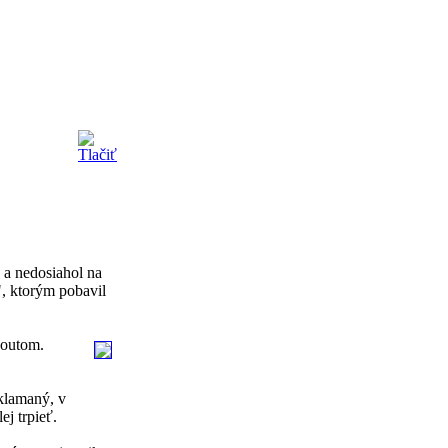
 a nedosiahol na
", ktorým pobavil
koutom.
klamaný, v
j trpieť.