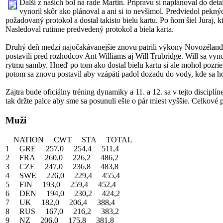
Ďalší z našich bol na rade Martin. Prípravu si naplánoval do detai
vynoril skôr ako plánoval a ani si to nevšimol. Predviedol pekný
požadovaný protokol a dostal takisto bielu kartu. Po ňom šiel Juraj, 
Nasledoval rutinne predvedený protokol a biela karta.
Druhý deň medzi najočakávanejšie znovu patrili výkony Novozélanďan
postavili pred rozhodcov Ant Williams aj Will Trubridge. Will sa vyn
rytmu samby. Hneď po tom ako dostal bielu kartu si ale mohol pozrieť
potom sa znovu postavil aby vzápätí padol dozadu do vody, kde sa ho u
Zajtra bude oficiálny tréning dynamiky a 11. a 12. sa v tejto disci
tak držte palce aby sme sa posunuli ešte o pár miest vyššie. Celkové 
Muži
NATION CWT STA TOTAL
1 GRE 257,0 254,4 511,4
2 FRA 260,0 226,2 486,2
3 CZE 247,0 236,8 483,8
4 SWE 226,0 229,4 455,4
5 FIN 193,0 259,4 452,4
6 DEN 194,0 230,2 424,2
7 UK 182,0 206,4 388,4
8 RUS 167,0 216,2 383,2
9 NZ 206,0 175,8 381,8