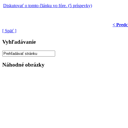
Diskutovať o tomto článku vo fóre. (5 príspevky)
< Predc
[ Späť ]
Vyhľadávanie
Náhodné obrázky