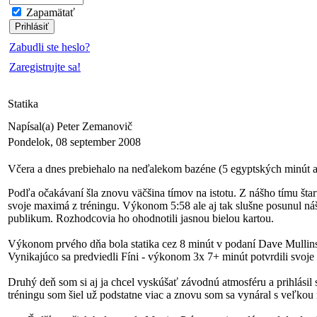
Zapamätať
Zabudli ste heslo?
Zaregistrujte sa!
Statika
Napísal(a) Peter Zemanovič
Pondelok, 08 september 2008
Včera a dnes prebiehalo na neďalekom bazéne (5 egyptských minút
Podľa očakávaní šla znovu väčšina tímov na istotu. Z nášho tímu štar
svoje maximá z tréningu. Výkonom 5:58 ale aj tak slušne posunul ná
publikum. Rozhodcovia ho ohodnotili jasnou bielou kartou.
Výkonom prvého dňa bola statika cez 8 minút v podaní Dave Mullins
Vynikajúco sa predviedli Fíni - výkonom 3x 7+ minút potvrdili svoje ví
Druhý deň som si aj ja chcel vyskúšať závodnú atmosféru a prihlás
tréningu som šiel už podstatne viac a znovu som sa vynáral s veľkou 