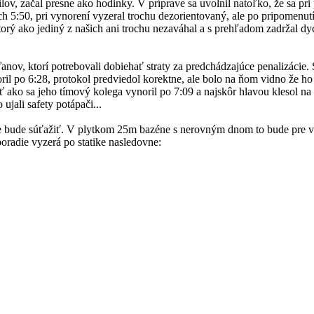
lov, začal presne ako hodinky. V príprave sa uvolnil natoľko, že sa pri 
ch 5:50, pri vynorení vyzeral trochu dezorientovaný, ale po pripomenutí
ktorý ako jediný z našich ani trochu nezaváhal a s prehľadom zadržal dy
ov, ktorí potrebovali dobiehať straty za predchádzajúce penalizácie.
oril po 6:28, protokol predviedol korektne, ale bolo na ňom vidno že ho
 ako sa jeho tímový kolega vynoril po 7:09 a najskôr hlavou klesol na 
jali safety potápači...
plíne bude súťažiť. V plytkom 25m bazéne s nerovným dnom to bude pre 
poradie vyzerá po statike nasledovne: