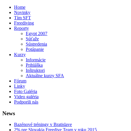
Home
Novinky
Tím SFT
Freediving
Reporty
Egypt 2007
Súťaže
Sústredenia
Potápanie
Kurzy
Informácie
Prihláška
Inštruktori
Aktuálne kurzy SFA
Fórum
Linky
Foto Galéria
Video galéria
Podporili nás
News
Bazénové tréningy v Bratislave
2% pre Slovakia Freedive Team v roku 2015