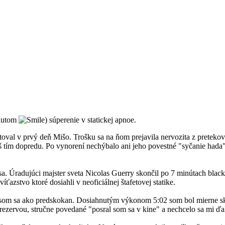
 autom
) súperenie v statickej apnoe.
toval v prvý deň Mišo. Trošku sa na ňom prejavila nervozita z pretekov
š tím dopredu. Po vynorení nechýbalo ani jeho povestné "syčanie hada
a. Úradujúci majster sveta Nicolas Guerry skončil po 7 minútach blac
ťazstvo ktoré dosiahli v neoficiálnej štafetovej statike.
il som sa ako predskokan. Dosiahnutým výkonom 5:02 som bol mierne s
rezervou, stručne povedané "posral som sa v kine" a nechcelo sa mi ďale