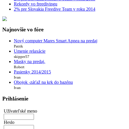
Rekordy vo freedivingu
2% pre Slovakia Freedive Team v roku 2014
Najnovšie vo fóre
Nový computer Mares Smart Apnea na predaj
Patrik
Umenie relaxácie
skipper57
Masky na predaj.
Robert
Pasienky 2014/2015
Ivan
Obojok -záťaž na krk do bazénu
Ivan
Prihlásenie
Užívateľské meno
Heslo