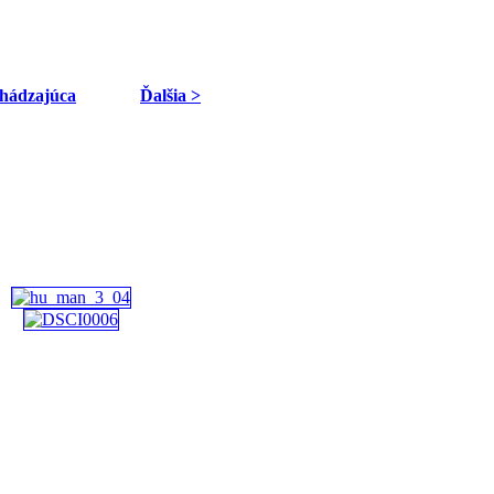
hádzajúca
Ďalšia >