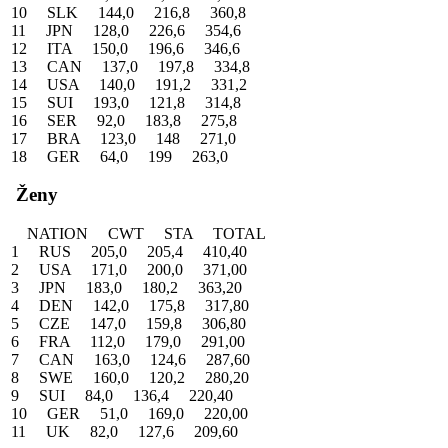
10 SLK 144,0 216,8 360,8
11 JPN 128,0 226,6 354,6
12 ITA 150,0 196,6 346,6
13 CAN 137,0 197,8 334,8
14 USA 140,0 191,2 331,2
15 SUI 193,0 121,8 314,8
16 SER 92,0 183,8 275,8
17 BRA 123,0 148 271,0
18 GER 64,0 199 263,0
Ženy
NATION CWT STA TOTAL
1 RUS 205,0 205,4 410,40
2 USA 171,0 200,0 371,00
3 JPN 183,0 180,2 363,20
4 DEN 142,0 175,8 317,80
5 CZE 147,0 159,8 306,80
6 FRA 112,0 179,0 291,00
7 CAN 163,0 124,6 287,60
8 SWE 160,0 120,2 280,20
9 SUI 84,0 136,4 220,40
10 GER 51,0 169,0 220,00
11 UK 82,0 127,6 209,60