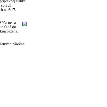
prípravnej statike
 spravil
ch na 6:17.
 Súčasne sa
 to ťahá do
kraj bazéna,
všetkých náročné,