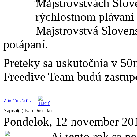
Majstrovstvách Slov
rýchlostnom plávaní
Majstrovstvá Sloven
potápaní.
Preteky sa uskutočnia v 50
Freedive Team budú zastupov
Zlín Cup 2012
Napísal(a) Ivan Dušenko
Pondelok, 12 november 20
Aj tento rok sa p