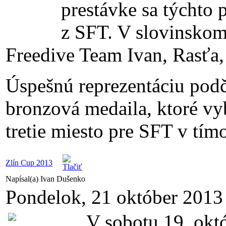
prestávke sa týchto p
z SFT. V slovinskom
Freedive Team Ivan, Rasťa, 
Úspešnú reprezentáciu podč
bronzová medaila, ktoré vy
tretie miesto pre SFT v tí
Zlín Cup 2013
Napísal(a) Ivan Dušenko
Pondelok, 21 október 2013
V sobotu 19. októ