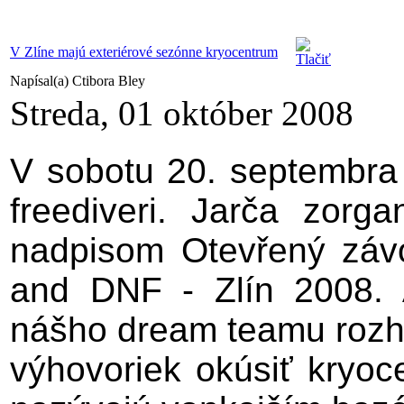
V Zlíne majú exteriérové sezónne kryocentrum
Napísal(a) Ctibora Bley
Streda, 01 október 2008
V sobotu 20. septembra 
freediveri. Jarča zorg
nadpisom Otevřený závo
and DNF - Zlín 2008. A
nášho dream teamu rozho
výhovoriek okúsiť kryoc