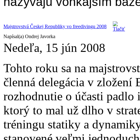
nazývajú vonkajším bazé
Majstrovstvá Českej Republiky vo freedivingu 2008
Napísal(a) Ondrej Javorka
Nedeľa, 15 jún 2008
Tohto roku sa na majstrovst
členná delegácia v zložení
rozhodnutie o účasti padlo
ktorý to mal už dlho v stra
tréningu statiky a dynamiky
stanovené veľmi jednoduch