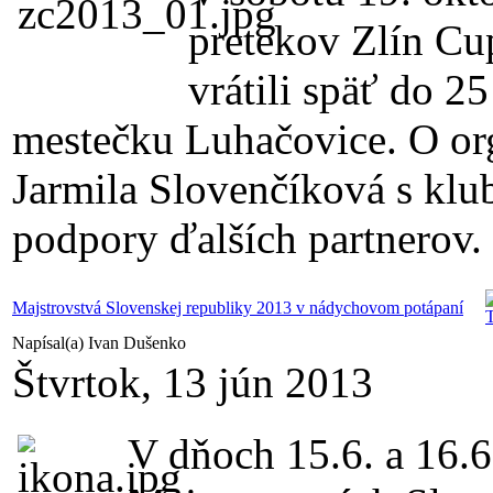
pretekov Zlín Cu
vrátili späť do 
mestečku Luhačovice. O org
Jarmila Slovenčíková s kl
podpory ďalších partnerov.
Majstrovstvá Slovenskej republiky 2013 v nádychovom potápaní
Napísal(a) Ivan Dušenko
Štvrtok, 13 jún 2013
V dňoch 15.6. a 16.6