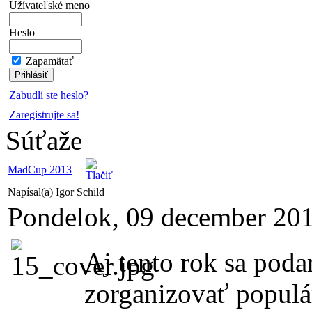
Užívateľské meno
Heslo
Zapamätať
Zabudli ste heslo?
Zaregistrujte sa!
Súťaže
MadCup 2013
Napísal(a) Igor Schild
Pondelok, 09 december 20
Aj tento rok sa pod
zorganizovať popul