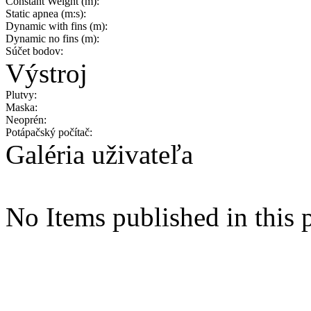
Constant Weight (m):
Static apnea (m:s):
Dynamic with fins (m):
Dynamic no fins (m):
Súčet bodov:
Výstroj
Plutvy:
Maska:
Neoprén:
Potápačský počítač:
Galéria uživateľa
No Items published in this p