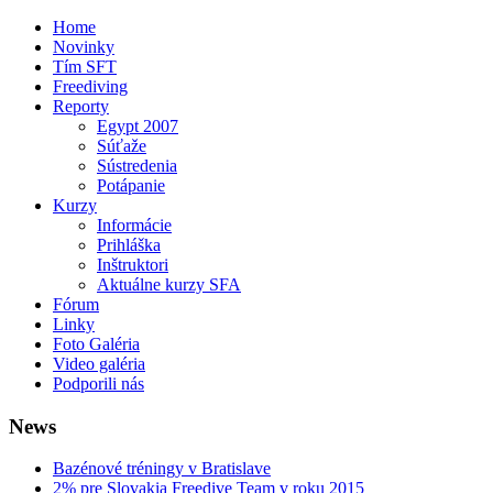
Home
Novinky
Tím SFT
Freediving
Reporty
Egypt 2007
Súťaže
Sústredenia
Potápanie
Kurzy
Informácie
Prihláška
Inštruktori
Aktuálne kurzy SFA
Fórum
Linky
Foto Galéria
Video galéria
Podporili nás
News
Bazénové tréningy v Bratislave
2% pre Slovakia Freedive Team v roku 2015