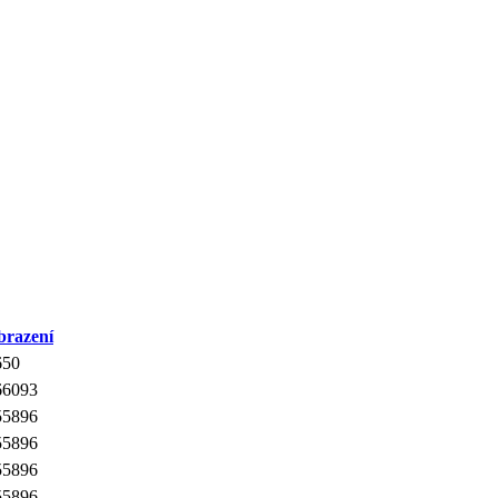
brazení
650
66093
55896
55896
55896
55896