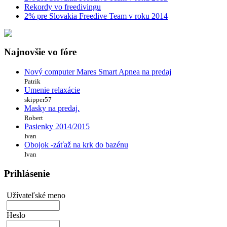
Rekordy vo freedivingu
2% pre Slovakia Freedive Team v roku 2014
Najnovšie vo fóre
Nový computer Mares Smart Apnea na predaj
Patrik
Umenie relaxácie
skipper57
Masky na predaj.
Robert
Pasienky 2014/2015
Ivan
Obojok -záťaž na krk do bazénu
Ivan
Prihlásenie
Užívateľské meno
Heslo