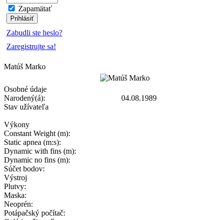
Zapamätať
Zabudli ste heslo?
Zaregistrujte sa!
Matúš Marko
Osobné údaje
Narodený(á):
04.08.1989
Stav užívateľa
Výkony
Constant Weight (m):
Static apnea (m:s):
Dynamic with fins (m):
Dynamic no fins (m):
Súčet bodov:
Výstroj
Plutvy:
Maska:
Neoprén:
Potápačský počítač: