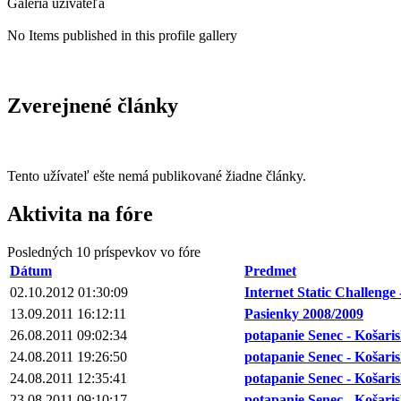
Galéria uživateľa
No Items published in this profile gallery
Zverejnené články
Tento užívateľ ešte nemá publikované žiadne články.
Aktivita na fóre
Posledných 10 príspevkov vo fóre
Dátum
Predmet
02.10.2012 01:30:09
Internet Static Challenge 
13.09.2011 16:12:11
Pasienky 2008/2009
26.08.2011 09:02:34
potapanie Senec - Košari
24.08.2011 19:26:50
potapanie Senec - Košari
24.08.2011 12:35:41
potapanie Senec - Košari
23.08.2011 09:10:17
potapanie Senec - Košari