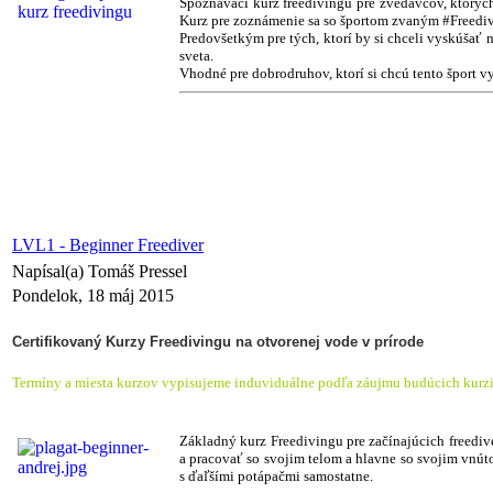
Spoznávací kurz freedivingu pre zvedavcov, ktorých
Kurz pre zoznámenie sa so športom zvaným #Freedivi
Predovšetkým pre tých, ktorí by si chceli vyskúšať 
sveta.
Vhodné pre dobrodruhov, ktorí si chcú tento šport vys
LVL1 - Beginner Freediver
Napísal(a) Tomáš Pressel
Pondelok, 18 máj 2015
Certifikovaný Kurzy Freedivingu na otvorenej vode v prírode
Termíny a miesta kurzov vypisujeme induviduálne podľa záujmu budúcich kurzi
Základný kurz Freedivingu pre začínajúcich freedive
a pracovať so svojim telom a hlavne so svojim vnú
s ďaľšími potápačmi samostatne.