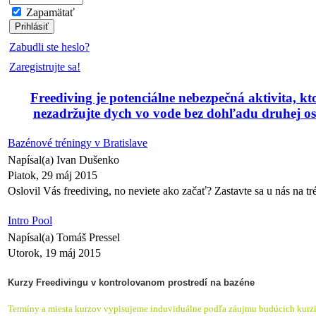
Zapamätať
Zabudli ste heslo?
Zaregistrujte sa!
Freediving je potenciálne nebezpečná aktivita, 
nezadržujte dych vo vode bez dohľadu druhej oso
Bazénové tréningy v Bratislave
Napísal(a) Ivan Dušenko
Piatok, 29 máj 2015
Oslovil Vás freediving, no neviete ako začať? Zastavte sa u nás na t
Intro Pool
Napísal(a) Tomáš Pressel
Utorok, 19 máj 2015
Kurzy Freedivingu v kontrolovanom prostredí na bazéne
Termíny a miesta kurzov vypisujeme induviduálne podľa záujmu budúcich kurzi