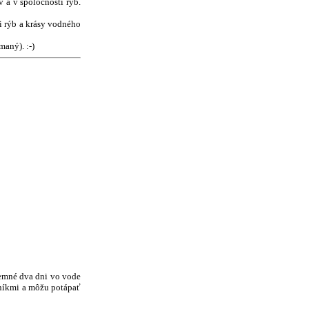
 a v spoločnosti rýb.
ti rýb a krásy vodného
maný). :-)
íjemné dva dni vo vode
čníkmi a môžu potápať