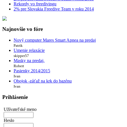
Rekordy vo freedivingu
2% pre Slovakia Freedive Team v roku 2014
Najnovšie vo fóre
Nový computer Mares Smart Apnea na predaj
Patrik
Umenie relaxácie
skipper57
Masky na predaj.
Robert
Pasienky 2014/2015
Ivan
Obojok -záťaž na krk do bazénu
Ivan
Prihlásenie
Užívateľské meno
Heslo