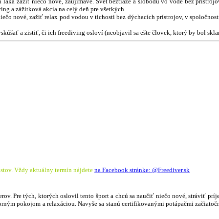
 láka zažiť niečo nové, zaujímavé. Svet beztiaže a slobodu vo vode bez prístrojov
ng a zážitková akcia na celý deň pre všetkých...
niečo nové, zažiť relax pod vodou v tichosti bez dýchacích prístrojov, v spoločnos
kúšať a zistiť, či ich freediving osloví (neobjavil sa ešte človek, ktorý by bol skla
stov. Vždy aktuálny termín nájdete
na Facebook stránke: @Freediver.sk
rov. Pre tých, ktorých oslovil tento šport a chcú sa naučiť niečo nové, stráviť pr
torným pokojom a relaxáciou. Navyše sa stanú certifikovanými potápačmi začiato