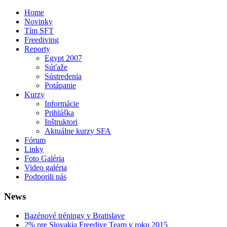
Home
Novinky
Tím SFT
Freediving
Reporty
Egypt 2007
Súťaže
Sústredenia
Potápanie
Kurzy
Informácie
Prihláška
Inštruktori
Aktuálne kurzy SFA
Fórum
Linky
Foto Galéria
Video galéria
Podporili nás
News
Bazénové tréningy v Bratislave
2% pre Slovakia Freedive Team v roku 2015