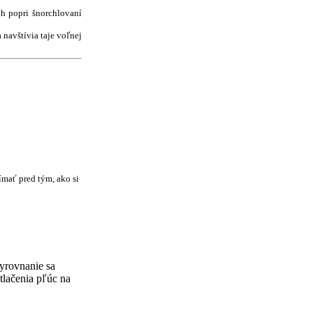
ch popri šnorchlovaní
 navštívia taje voľnej
ímať pred tým, ako si
yrovnanie sa
tlačenia pľúc na