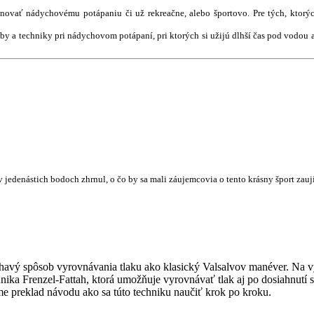
enovať nádychovému potápaniu či už rekreačne, alebo športovo. Pre tých, ktorý
y a techniky pri nádychovom potápaní, pri ktorých si užijú dlhší čas pod vodou a
jedenástich bodoch zhrnul, o čo by sa mali záujemcovia o tento krásny šport zauj
áhavý spôsob vyrovnávania tlaku ako klasický Valsalvov manéver. Na v
hnika Frenzel-Fattah, ktorá umožňuje vyrovnávať tlak aj po dosiahnutí s
e preklad návodu ako sa túto techniku naučiť krok po kroku.