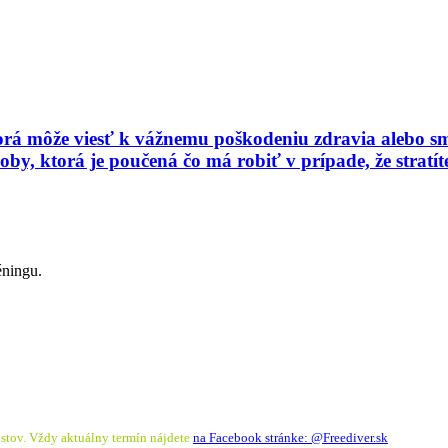
ktorá môže viesť k vážnemu poškodeniu zdravia alebo s
by, ktorá je poučená čo má robiť v prípade, že stratít
réningu.
stov. Vždy aktuálny termín nájdete
na Facebook stránke: @Freediver.sk