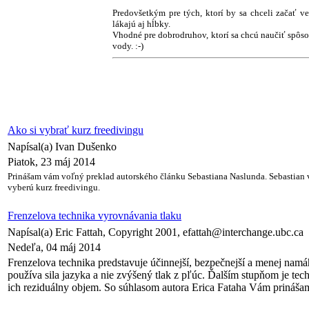
Predovšetkým pre tých, ktorí by sa chceli začať v
lákajú aj hĺbky.
Vhodné pre dobrodruhov, ktorí sa chcú naučiť spôsob
vody. :-)
Ako si vybrať kurz freedivingu
Napísal(a) Ivan Dušenko
Piatok, 23 máj 2014
Prinášam vám voľný preklad autorského článku Sebastiana Naslunda. Sebastian v 
vyberú kurz freedivingu.
Frenzelova technika vyrovnávania tlaku
Napísal(a) Eric Fattah, Copyright 2001, efattah@interchange.ubc.ca
Nedeľa, 04 máj 2014
Frenzelova technika predstavuje účinnejší, bezpečnejší a menej nam
používa sila jazyka a nie zvýšený tlak z pľúc. Ďalším stupňom je tec
ich reziduálny objem. So súhlasom autora Erica Fataha Vám prinášam