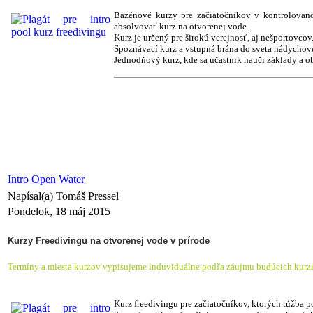
Bazénové kurzy pre začiatočníkov v kontrolovan
absolvovať kurz na otvorenej vode.
Kurz je určený pre širokú verejnosť, aj nešportovcov
Spoznávací kurz a vstupná brána do sveta nádychov
Jednodňový kurz, kde sa účastník naučí základy a o
Intro Open Water
Napísal(a) Tomáš Pressel
Pondelok, 18 máj 2015
Kurzy Freedivingu na otvorenej vode v prírode
Termíny a miesta kurzov vypisujeme induviduálne podľa záujmu budúcich kurzi
Kurz freedivingu pre začiatočníkov, ktorých túžba p