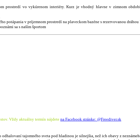
om prostredí vo vykúrenom interiéry. Kurz je vhodný hlavne v zimnom obdob
.
ého potápania v príjemnom prostredí na plaveckom bazéne s rezervovanou dráhou l
boznámi sa s naším športom
stov. Vždy aktuálny termín nájdete
na Facebook stránke: @Freediver.sk
o odhalovaní tajomného sveta pod hladinou je silnejšia, než ich obavy z neznámeh